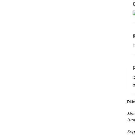
T
D
Diti
Mas
tan
Seg