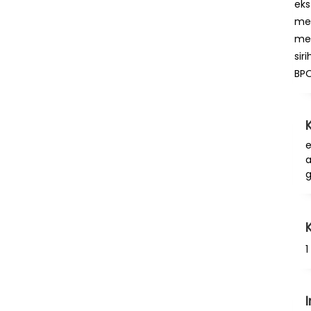
eks
me
men
sir
BP
e
a
g
1