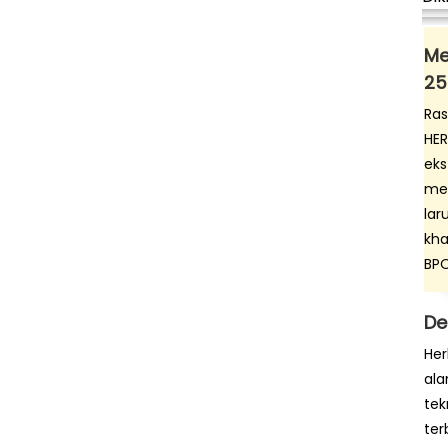
Me
25
Ras
HER
eks
men
lar
kha
BP
De
Her
ala
tek
ter