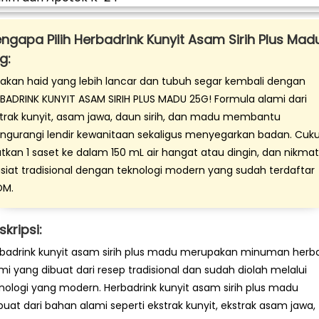
ngapa Pilih Herbadrink Kunyit Asam Sirih Plus Mad
g:
akan haid yang lebih lancar dan tubuh segar kembali dengan
BADRINK KUNYIT ASAM SIRIH PLUS MADU 25G! Formula alami dari
trak kunyit, asam jawa, daun sirih, dan madu membantu
gurangi lendir kewanitaan sekaligus menyegarkan badan. Cuk
utkan 1 saset ke dalam 150 mL air hangat atau dingin, dan nikmat
siat tradisional dengan teknologi modern yang sudah terdaftar
OM.
skripsi:
badrink kunyit asam sirih plus madu merupakan minuman herba
mi yang dibuat dari resep tradisional dan sudah diolah melalui
nologi yang modern. Herbadrink kunyit asam sirih plus madu
buat dari bahan alami seperti ekstrak kunyit, ekstrak asam jawa,