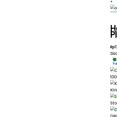
×
H
P
Rp1
Sis
Po
100
Kir
Sto
Dik