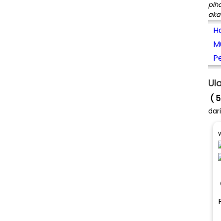
pih
aka
H
Mu
P
Ul
( 5
dar