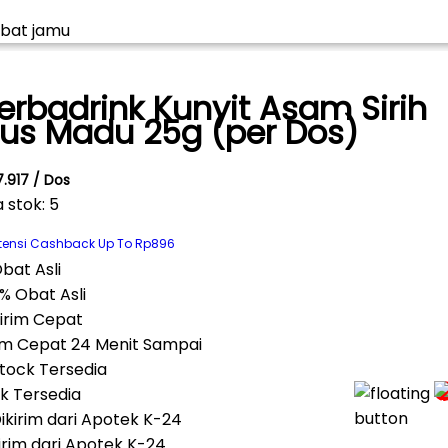
erbadrink Kunyit Asam Sirih
lus Madu 25g (per Dos)
7.917 / Dos
a stok: 5
tensi Cashback Up To Rp896
% Obat Asli
im Cepat 24 Menit Sampai
k Tersedia
irim dari Apotek K-24