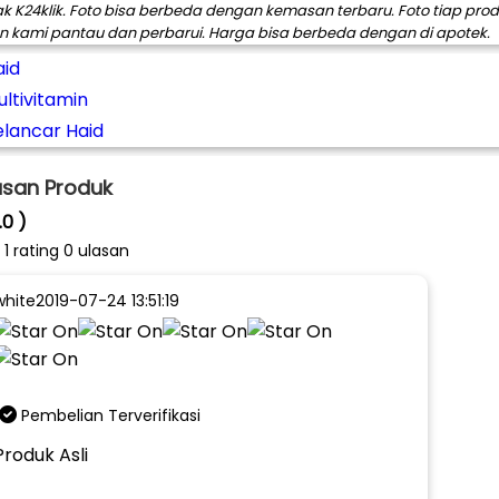
ak K24klik. Foto bisa berbeda dengan kemasan terbaru. Foto tiap pro
n kami pantau dan perbarui. Harga bisa berbeda dengan di apotek.
aid
ltivitamin
elancar Haid
asan Produk
.0 )
i
1
rating 0 ulasan
white
2019-07-24 13:51:19
Pembelian Terverifikasi
Produk Asli