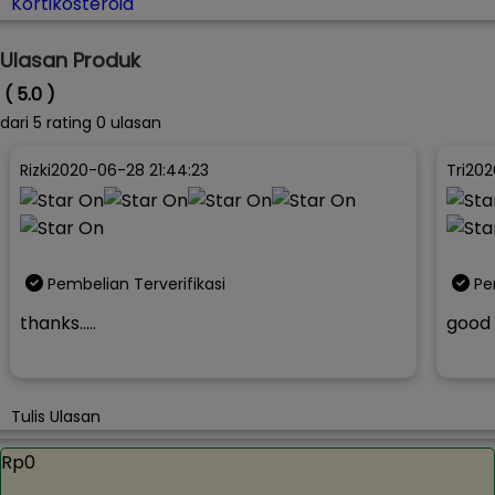
Kortikosteroid
Ulasan Produk
( 5.0 )
dari
5
rating 0 ulasan
Rizki
2020-06-28 21:44:23
Tri
202
Pembelian Terverifikasi
Pe
thanks.....
good
Tulis Ulasan
Rp0