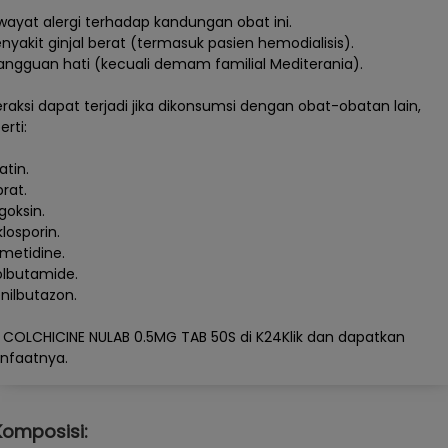
iwayat alergi terhadap kandungan obat ini.
enyakit ginjal berat (termasuk pasien hemodialisis).
angguan hati (kecuali demam familial Mediterania).
eraksi dapat terjadi jika dikonsumsi dengan obat-obatan lain,
erti:
atin.
brat.
igoksin.
klosporin.
imetidine.
olbutamide.
enilbutazon.
i COLCHICINE NULAB 0.5MG TAB 50S di K24Klik dan dapatkan
nfaatnya.
Komposisi: