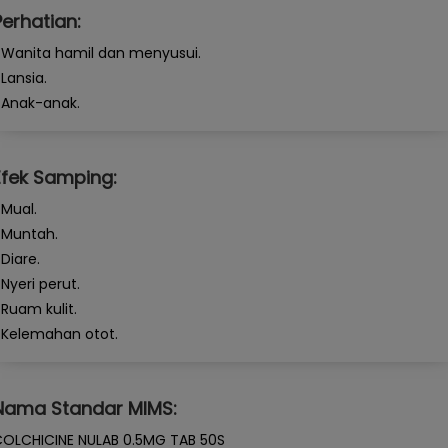
Perhatian:
 Wanita hamil dan menyusui.
 Lansia.
 Anak-anak.
Efek Samping:
 Mual.
 Muntah.
 Diare.
 Nyeri perut.
 Ruam kulit.
 Kelemahan otot.
Nama Standar MIMS:
OLCHICINE NULAB 0.5MG TAB 50S