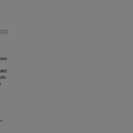
rasa
akit
ada
n
n