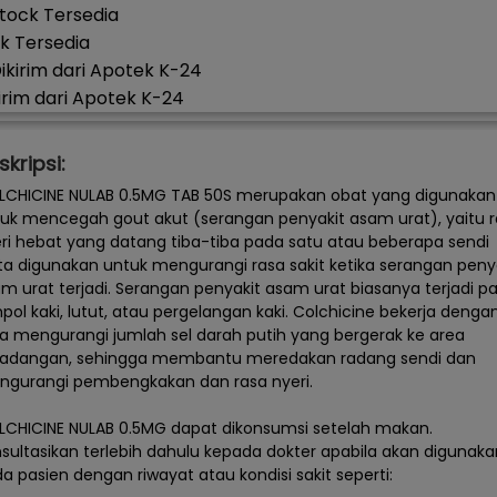
k Tersedia
irim dari Apotek K-24
skripsi:
CHICINE NULAB 0.5MG TAB 50S merupakan obat yang digunakan
uk mencegah gout akut (serangan penyakit asam urat), yaitu 
ri hebat yang datang tiba-tiba pada satu atau beberapa sendi
ta digunakan untuk mengurangi rasa sakit ketika serangan peny
m urat terjadi. Serangan penyakit asam urat biasanya terjadi p
pol kaki, lutut, atau pergelangan kaki. Colchicine bekerja denga
a mengurangi jumlah sel darah putih yang bergerak ke area
radangan, sehingga membantu meredakan radang sendi dan
gurangi pembengkakan dan rasa nyeri.
CHICINE NULAB 0.5MG dapat dikonsumsi setelah makan.
sultasikan terlebih dahulu kepada dokter apabila akan digunaka
a pasien dengan riwayat atau kondisi sakit seperti: