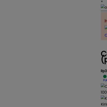
×
H
O
C
(
Rp3
Po
100
Kir