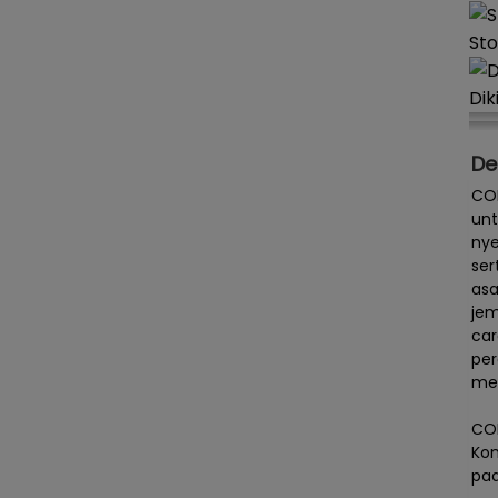
Sto
Dik
De
COL
unt
nye
ser
asa
jem
car
pe
men
COL
Kon
pad