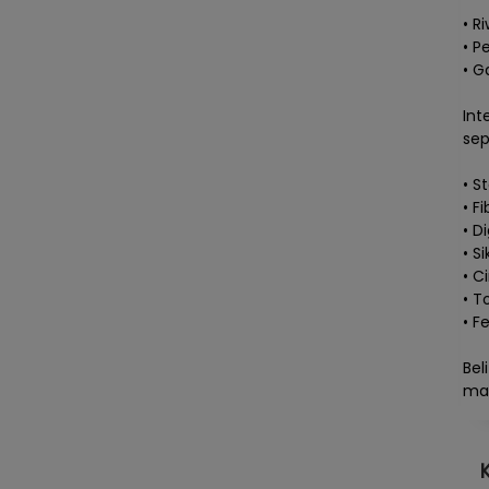
• R
• P
• G
Int
sep
• St
• Fi
• D
• Si
• C
• T
• F
Bel
ma