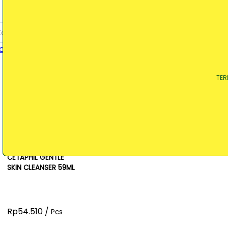
Ketik keluhan / obat yang Anda cari
TER
TER
TER
CETAPHIL GENTLE
SKIN CLEANSER 59ML
Rp54.510 /
Pcs