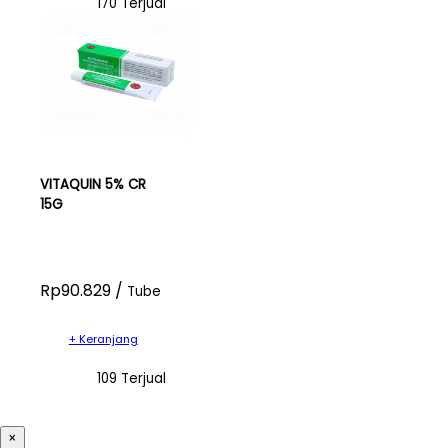
170 Terjual
VITAQUIN 5% CR
15G
Rp90.829 /
Tube
+ Keranjang
109 Terjual
×