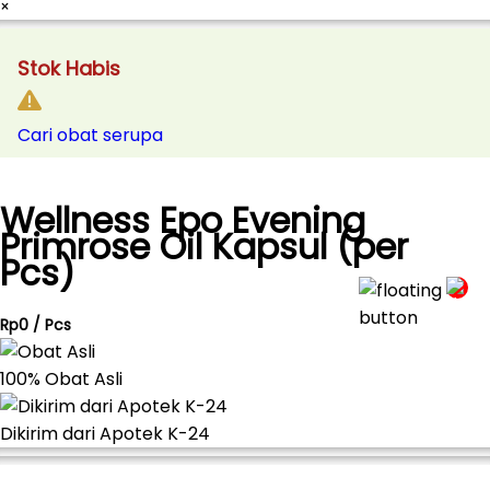
×
Stok Habis
Cari obat serupa
Wellness Epo Evening
Primrose Oil Kapsul (per
Pcs)
Rp0 / Pcs
100% Obat Asli
Dikirim dari Apotek K-24