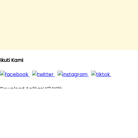
Ikuti Kami
Download Aplikasi K24Klik
© 2016 - 2026
K24Klik.com
- Apotek Online Paling
Komplit All Rights Reserved