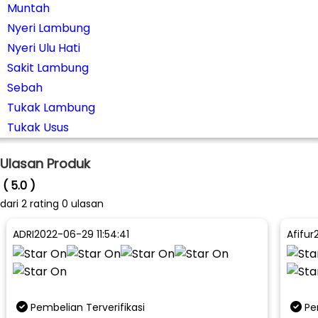
Muntah
Nyeri Lambung
Nyeri Ulu Hati
Sakit Lambung
Sebah
Tukak Lambung
Tukak Usus
Ulasan Produk
( 5.0 )
dari
2
rating 0 ulasan
ADRI
2022-06-29 11:54:41
Afifur
Pembelian Terverifikasi
Pe