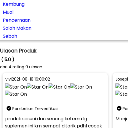
Kembung
Mual
Pencernaan
Salah Makan
Sebah
Ulasan Produk
( 5.0 )
dari
4
rating 0 ulasan
Vivi
2021-08-18 16:00:02
Josep
Pembelian Terverifikasi
Pe
produk sesuai dan senang ketemu lg
Manj
suplemen ini krn sempat ditarik pdhl cocok