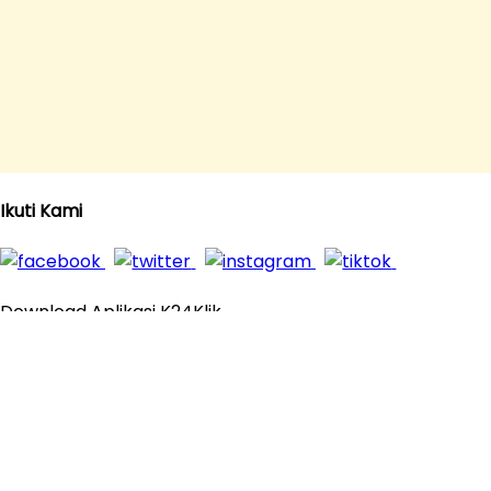
Ikuti Kami
Download Aplikasi K24Klik
© 2016 - 2026
K24Klik.com
- Apotek Online Paling
Komplit All Rights Reserved