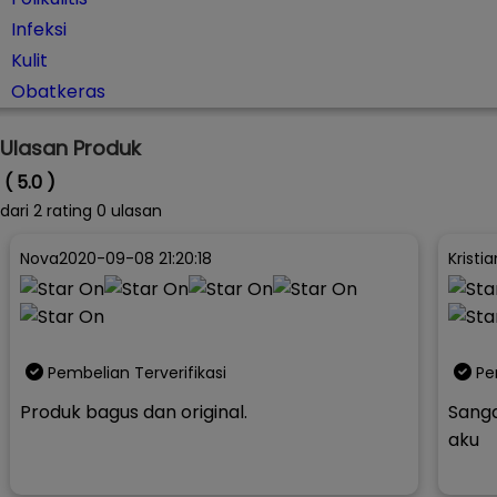
Infeksi
Kulit
Obatkeras
Ulasan Produk
( 5.0 )
dari
2
rating 0 ulasan
Nova
2020-09-08 21:20:18
Kristia
Pembelian Terverifikasi
Pe
Produk bagus dan original.
Sang
aku