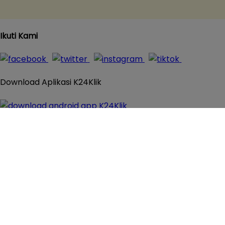
Ikuti Kami
Download Aplikasi K24Klik
© 2016 - 2026
K24Klik.com
- Apotek Online Paling
Komplit All Rights Reserved
×
Close