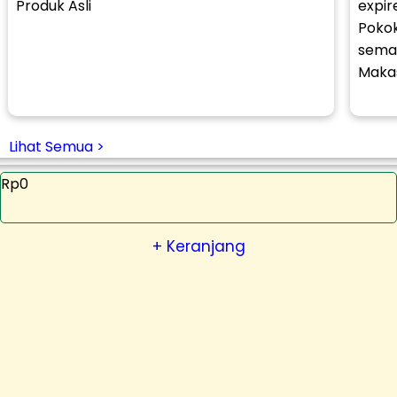
Produk Asli
expir
Poko
sema
Makas
Lihat Semua >
Rp0
+ Keranjang