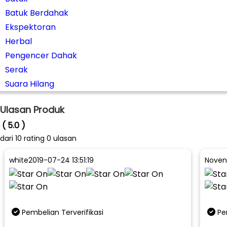
Batuk Berdahak
Ekspektoran
Herbal
Pengencer Dahak
Serak
Suara Hilang
Ulasan Produk
( 5.0 )
dari
10
rating 0 ulasan
white
2019-07-24 13:51:19
Noven
Pembelian Terverifikasi
Pe