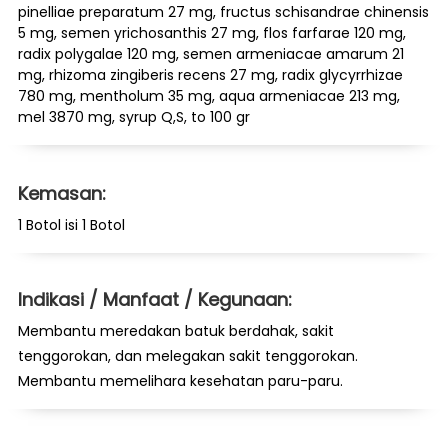
pinelliae preparatum 27 mg, fructus schisandrae chinensis
5 mg, semen yrichosanthis 27 mg, flos farfarae 120 mg,
radix polygalae 120 mg, semen armeniacae amarum 21
mg, rhizoma zingiberis recens 27 mg, radix glycyrrhizae
780 mg, mentholum 35 mg, aqua armeniacae 213 mg,
mel 3870 mg, syrup Q,S, to 100 gr
Kemasan:
1 Botol isi 1 Botol
Indikasi / Manfaat / Kegunaan:
Membantu meredakan batuk berdahak, sakit
tenggorokan, dan melegakan sakit tenggorokan.
Membantu memelihara kesehatan paru-paru.