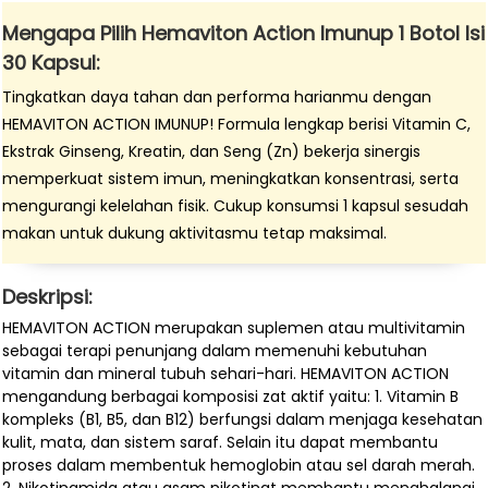
Mengapa Pilih Hemaviton Action Imunup 1 Botol Isi
30 Kapsul:
Tingkatkan daya tahan dan performa harianmu dengan
HEMAVITON ACTION IMUNUP! Formula lengkap berisi Vitamin C,
Ekstrak Ginseng, Kreatin, dan Seng (Zn) bekerja sinergis
memperkuat sistem imun, meningkatkan konsentrasi, serta
mengurangi kelelahan fisik. Cukup konsumsi 1 kapsul sesudah
makan untuk dukung aktivitasmu tetap maksimal.
Deskripsi:
HEMAVITON ACTION merupakan suplemen atau multivitamin
sebagai terapi penunjang dalam memenuhi kebutuhan
vitamin dan mineral tubuh sehari-hari. HEMAVITON ACTION
mengandung berbagai komposisi zat aktif yaitu: 1. Vitamin B
kompleks (B1, B5, dan B12) berfungsi dalam menjaga kesehatan
kulit, mata, dan sistem saraf. Selain itu dapat membantu
proses dalam membentuk hemoglobin atau sel darah merah.
2. Nikotinamida atau asam nikotinat membantu menghalangi