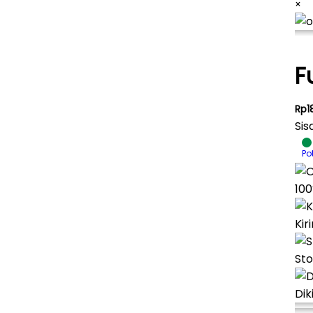
×
F
Rp1
Sis
Po
100
Kir
Sto
Dik