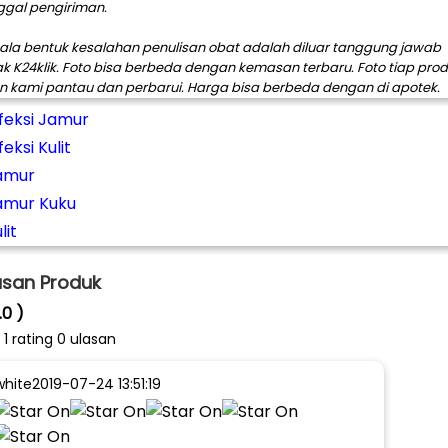
ggal pengiriman.
ala bentuk kesalahan penulisan obat adalah diluar tanggung jawab
ak K24klik. Foto bisa berbeda dengan kemasan terbaru. Foto tiap pro
n kami pantau dan perbarui. Harga bisa berbeda dengan di apotek.
nfeksi Jamur
feksi Kulit
amur
amur Kuku
lit
asan Produk
.0 )
i
1
rating 0 ulasan
white
2019-07-24 13:51:19