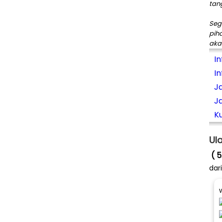
tan
Seg
pih
aka
I
In
J
J
Ku
Ul
( 5
dar