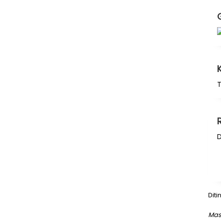
T
D
Diti
Mas