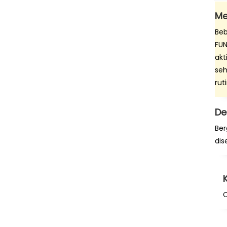
Me
Beb
FUN
akt
seh
rut
De
Ber
dis
C