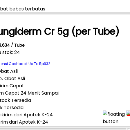
ungiderm Cr 5g (per Tube)
8.634 / Tube
a stok: 24
tensi Cashback Up To Rp932
% Obat Asli
im Cepat 24 Menit Sampai
k Tersedia
irim dari Apotek K-24