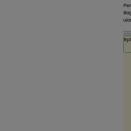
Pe
Bag
ula
Rp