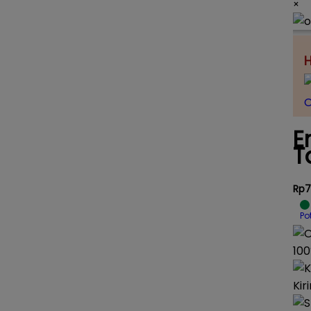
×
H
O
E
T
Rp7
Po
100
Kir