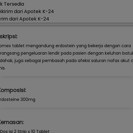
k Tersedia
irim dari Apotek K-24
skripsi:
omex tablet mengandung erdostein yang bekerja dengan cara
angsang pengeluaran lendir pada pasien dengan keluhan batu
dahak, juga sebagai pembasah pada afeksi saluran nafas akut 
nis.
Komposisi:
rdosteine 300mg
Kemasan:
 Dos isi 2 Strip x 10 Tablet