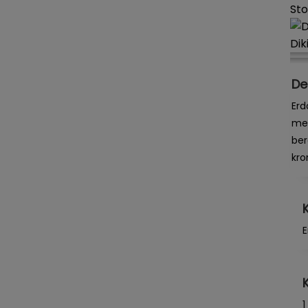
Sto
Dik
De
Erd
mer
ber
kro
E
1