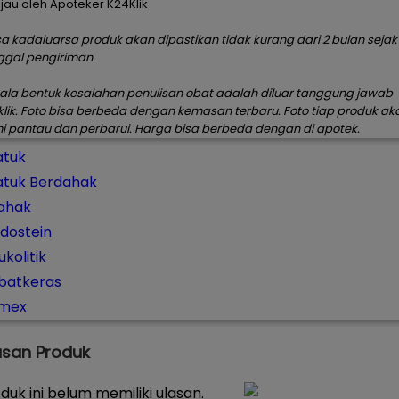
njau oleh Apoteker K24Klik
a kadaluarsa produk akan dipastikan tidak kurang dari 2 bulan sejak
ggal pengiriman.
ala bentuk kesalahan penulisan obat adalah diluar tanggung jawab
klik. Foto bisa berbeda dengan kemasan terbaru. Foto tiap produk ak
i pantau dan perbarui. Harga bisa berbeda dengan di apotek.
atuk
atuk Berdahak
ahak
rdostein
kolitik
batkeras
imex
asan Produk
duk ini belum memiliki ulasan.