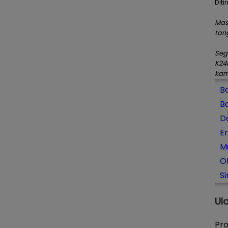
Diti
Mas
tan
Seg
K24
kam
B
B
D
E
Mu
O
S
Ul
Pro