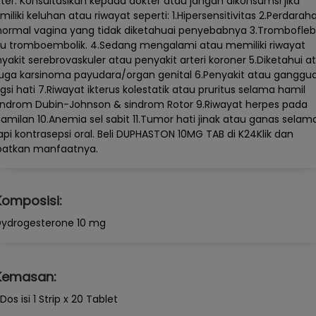
ter. Konsultasikan kepada dokter atau jangan dikonsumsi jika
iliki keluhan atau riwayat seperti: 1.Hipersensitivitas 2.Perdarah
ormal vagina yang tidak diketahuai penyebabnya 3.Tromboflebi
u tromboembolik. 4.Sedang mengalami atau memiliki riwayat
yakit serebrovaskuler atau penyakit arteri koroner 5.Diketahui a
uga karsinoma payudara/organ genital 6.Penyakit atau ganggu
gsi hati 7.Riwayat ikterus kolestatik atau pruritus selama hamil
indrom Dubin-Johnson & sindrom Rotor 9.Riwayat herpes pada
amilan 10.Anemia sel sabit 11.Tumor hati jinak atau ganas selam
api kontrasepsi oral. Beli DUPHASTON 10MG TAB di K24Klik dan
patkan manfaatnya.
Komposisi:
ydrogesterone 10 mg
Kemasan:
 Dos isi 1 Strip x 20 Tablet