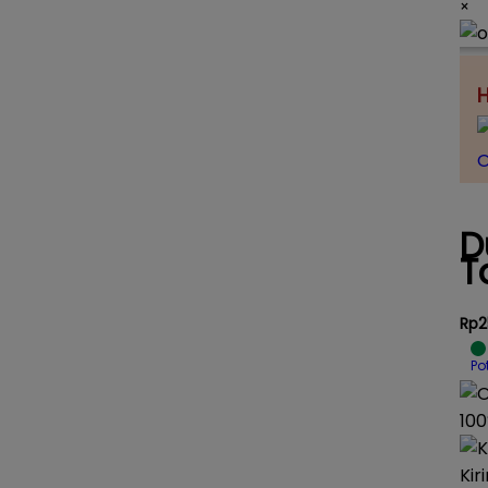
×
H
O
D
T
Rp2
Po
100
Kir