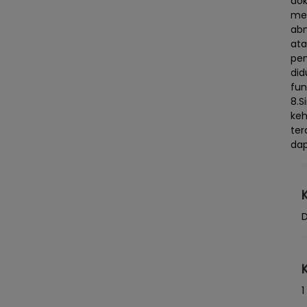
dok
mem
abn
ata
pen
did
fun
8.S
keh
ter
da
D
1