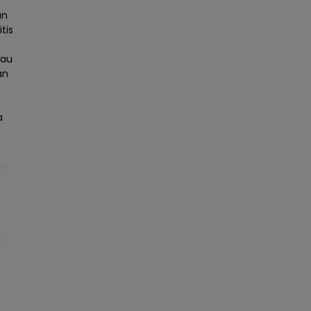
an
tis
tau
an
a