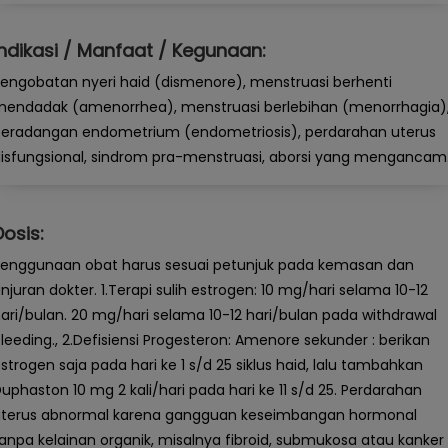
Indikasi / Manfaat / Kegunaan:
engobatan nyeri haid (dismenore), menstruasi berhenti
endadak (amenorrhea), menstruasi berlebihan (menorrhagia)
eradangan endometrium (endometriosis), perdarahan uterus
isfungsional, sindrom pra-menstruasi, aborsi yang mengancam
Dosis:
enggunaan obat harus sesuai petunjuk pada kemasan dan
njuran dokter. 1.Terapi sulih estrogen: 10 mg/hari selama 10-12
ari/bulan. 20 mg/hari selama 10-12 hari/bulan pada withdrawal
leeding., 2.Defisiensi Progesteron: Amenore sekunder : berikan
strogen saja pada hari ke 1 s/d 25 siklus haid, lalu tambahkan
uphaston 10 mg 2 kali/hari pada hari ke 11 s/d 25. Perdarahan
uterus abnormal karena gangguan keseimbangan hormonal
anpa kelainan organik, misalnya fibroid, submukosa atau kanker