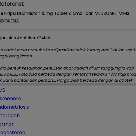
Referensi:
eskripsi Duphaston 10mg Tablet diambil dari MEDSCAPE, MIMS
NDONESIA
njau oleh Apoteker K24Klik
a kadaluarsa produk akan dipastikan tidak kurang dari 2 bulan sejak
ggal pengiriman.
ala bentuk kesalahan penulisan obat adalah diluar tanggung jawab
ak K24klik. Foto bisa berbeda dengan kemasan terbaru. Foto tiap pro
n kami pantau dan perbarui. Harga bisa berbeda dengan di apotek.
MS
ismenore
ndometriosis
sterogen
ormon
rogesteron