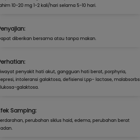
ahim 10-20 mg 1-2 kali/hari selama 5-10 hari.
Penyajian:
apat diberikan bersama atau tanpa makan.
Perhatian:
iwayat penyakit hati akut, gangguan hati berat, porphyria,
epresi, intoleransi galaktosa, defisiensi Lpp- lactase, malabsorbs
lukosa-galaktosa.
Efek Samping:
erdarahan, perubahan siklus haid, edema, perubahan berat
adan.