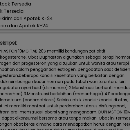
k Tersedia
irim dari Apotek K-24
skripsi:
HASTON 10MG TAB 20S memiliki kandungan zat aktif
rogesterone. Obat Duphaston digunakan sebagai terapi hormo
rogen dan progesteron yang ditujukan untuk wanita atau terapi
bahan dalam penggantian estrogen, pengobatan saat defisien
gesteron,beberapa kondisi kesehatan yang berkaitan dengan
idakseimbangan kadar hormon pada tubuh wanita antara lain:
engobatan nyeri haid (dismenore) 2.Menstruasi berhenti menda
enorrhea) 3.Menstruasi berlebihan (menorrhagia) 4.Peradang
ometrium (endometriosis) Selain untuk kondisi-kondisi di atas,
t ini memiliki manfaat untuk perdarahan uterus disfungsional,
drom pra-menstruasi, aborsi yang mengancam. DUPHASTON 10
 dapat dikonsumsi bersama atau tanpa makan. Obat ini terma
ongan obat keras dimana cara mendapatkan harus dengan res