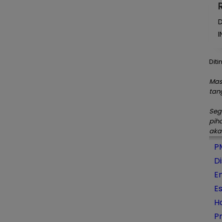
D
I
Diti
Mas
tan
Seg
pih
aka
P
D
E
E
H
P