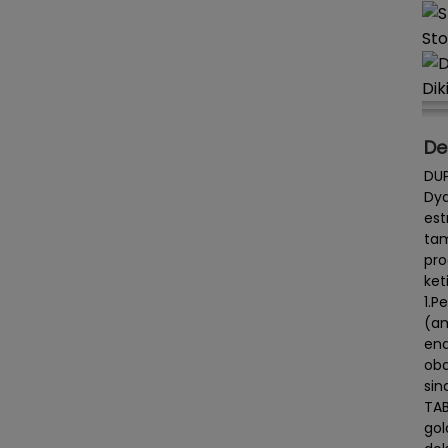
Sto
Dik
De
DUP
Dyd
est
tam
pro
ket
1.P
(am
end
oba
sin
TAB
gol