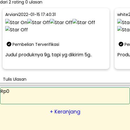
dari
2
rating 0 ulasan
Arviani
2022-01-15 17:40:31
white
Pembelian Terverifikasi
Pe
Judul produknya 9g, tapi yg dikirim 5g..
Produ
Tulis Ulasan
Rp0
+ Keranjang