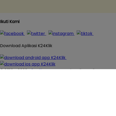
Ikuti Kami
Download Aplikasi K24Klik
© 2016 - 2026
K24Klik.com
- Apotek Online Paling
Komplit All Rights Reserved
×