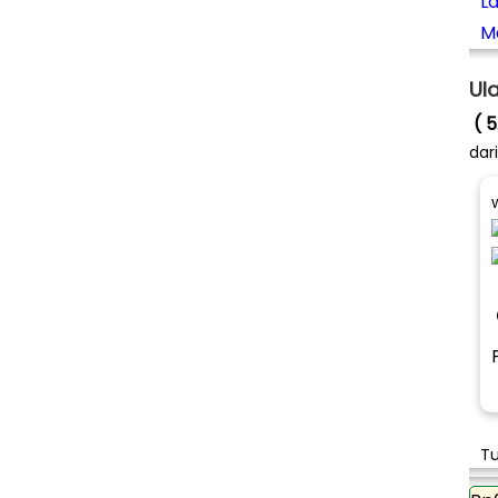
L
M
Ul
( 5
dar
Tu