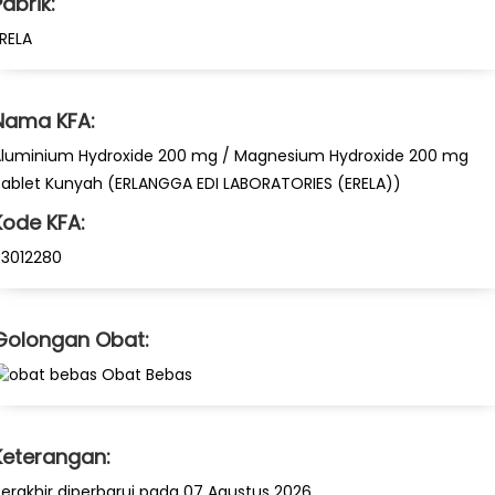
Pabrik:
RELA
Nama KFA:
luminium Hydroxide 200 mg / Magnesium Hydroxide 200 mg
ablet Kunyah (ERLANGGA EDI LABORATORIES (ERELA))
Kode KFA:
3012280
Golongan Obat:
Obat Bebas
Keterangan:
erakhir diperbarui pada 07 Agustus 2026