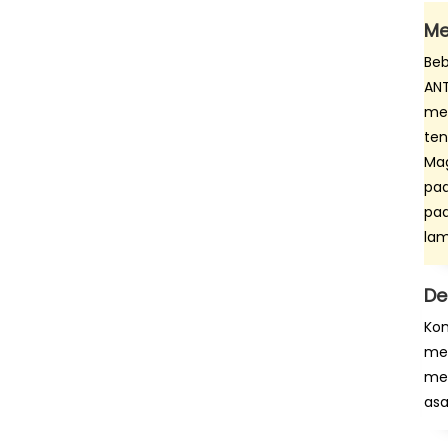
Me
Beb
ANT
men
ten
Mag
pad
pad
lam
De
Kom
mer
men
as