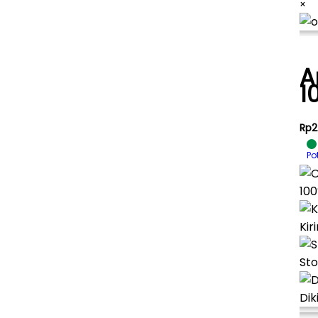
×
A
1
Rp2.
Po
100
Kir
Sto
Dik