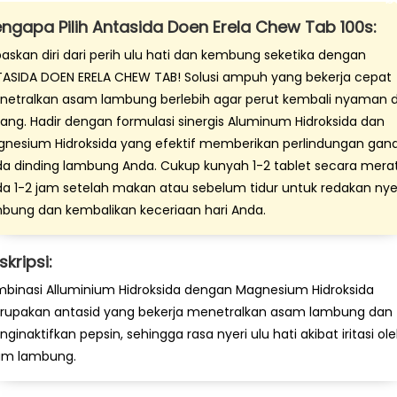
ngapa Pilih Antasida Doen Erela Chew Tab 100s:
askan diri dari perih ulu hati dan kembung seketika dengan
ASIDA DOEN ERELA CHEW TAB! Solusi ampuh yang bekerja cepat
etralkan asam lambung berlebih agar perut kembali nyaman 
ang. Hadir dengan formulasi sinergis Aluminum Hidroksida dan
nesium Hidroksida yang efektif memberikan perlindungan gan
a dinding lambung Anda. Cukup kunyah 1-2 tablet secara mera
a 1-2 jam setelah makan atau sebelum tidur untuk redakan nye
bung dan kembalikan keceriaan hari Anda.
skripsi:
binasi Alluminium Hidroksida dengan Magnesium Hidroksida
upakan antasid yang bekerja menetralkan asam lambung dan
ginaktifkan pepsin, sehingga rasa nyeri ulu hati akibat iritasi ol
am lambung.