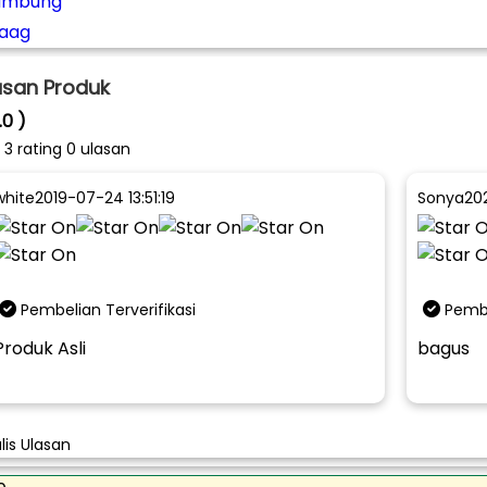
ambung
aag
asan Produk
.0 )
i
3
rating 0 ulasan
white
2019-07-24 13:51:19
Sonya
202
Pembelian Terverifikasi
Pembe
Produk Asli
bagus
lis Ulasan