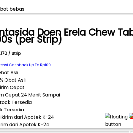
ntasida Doen Erela Chew Ta
00s (per Strip)
170 / Strip
tensi Cashback Up To Rp109
% Obat Asli
im Cepat 24 Menit Sampai
k Tersedia
irim dari Apotek K-24