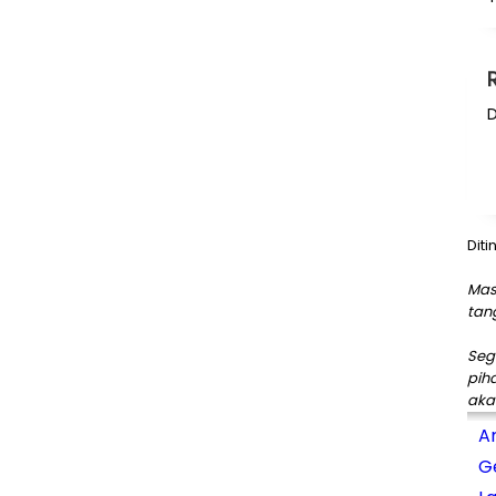
D
Diti
Mas
tan
Seg
pih
aka
A
G