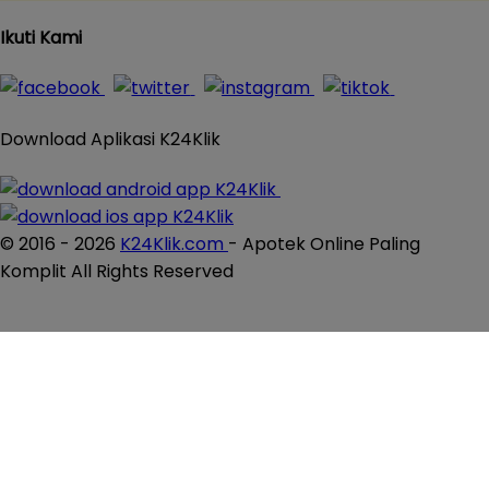
Ikuti Kami
Download Aplikasi K24Klik
© 2016 - 2026
K24Klik.com
- Apotek Online Paling
Komplit All Rights Reserved
×
Close
×