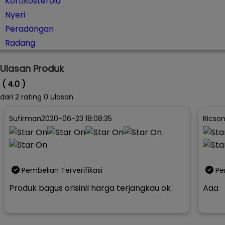
Kortikosteroid
Nyeri
Peradangan
Radang
Ulasan Produk
( 4.0 )
dari
2
rating 0 ulasan
Sufirman
2020-06-23 18:08:35
Ricso
Pembelian Terverifikasi
Pe
Produk bagus orisinil harga terjangkau ok
Aaa