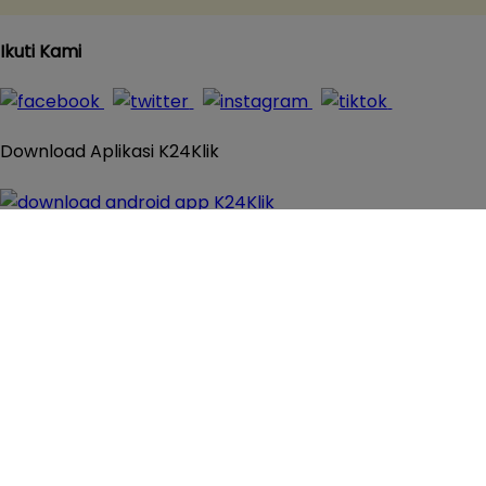
Ikuti Kami
Download Aplikasi K24Klik
© 2016 - 2026
K24Klik.com
- Apotek Online Paling
Komplit All Rights Reserved
×
Close
×