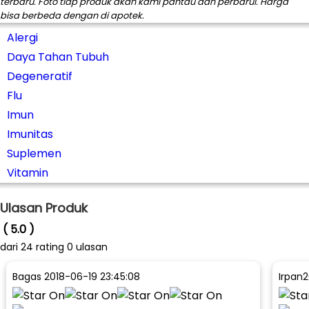
terbaru. Foto tiap produk akan kami pantau dan perbarui. Harga
bisa berbeda dengan di apotek.
Alergi
Daya Tahan Tubuh
Degeneratif
Flu
Imun
Imunitas
Suplemen
Vitamin
Ulasan Produk
( 5.0 )
dari
24
rating 0 ulasan
Bagas
2018-06-19 23:45:08
Irpan
2