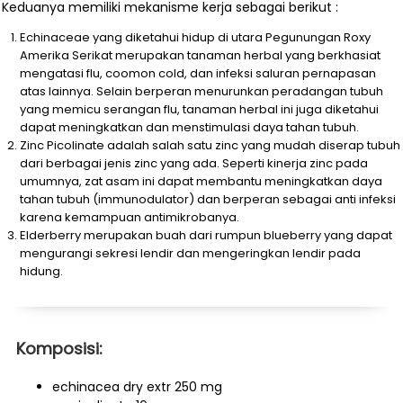
Keduanya memiliki mekanisme kerja sebagai berikut :
Echinaceae yang diketahui hidup di utara Pegunungan Roxy
Amerika Serikat merupakan tanaman herbal yang berkhasiat
mengatasi flu, coomon cold, dan infeksi saluran pernapasan
atas lainnya. Selain berperan menurunkan peradangan tubuh
yang memicu serangan flu, tanaman herbal ini juga diketahui
dapat meningkatkan dan menstimulasi daya tahan tubuh.
Zinc Picolinate adalah salah satu zinc yang mudah diserap tubuh
dari berbagai jenis zinc yang ada. Seperti kinerja zinc pada
umumnya, zat asam ini dapat membantu meningkatkan daya
tahan tubuh (immunodulator) dan berperan sebagai anti infeksi
karena kemampuan antimikrobanya.
Elderberry merupakan buah dari rumpun blueberry yang dapat
mengurangi sekresi lendir dan mengeringkan lendir pada
hidung.
Komposisi:
echinacea dry extr 250 mg