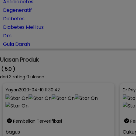
Antidiabetes
Degeneratif
Diabetes
Diabetes Mellitus
Dm
Gula Darah
Ulasan Produk
( 5.0 )
dari
3
rating 0 ulasan
Yayan
2020-04-10 11:30:42
Dr Pri
Pembelian Terverifikasi
Pe
bagus
Cukup