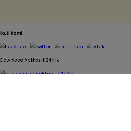
Ikuti Kami
Download Aplikasi K24Klik
© 2016 - 2026
K24Klik.com
- Apotek Online Paling
Komplit All Rights Reserved
×