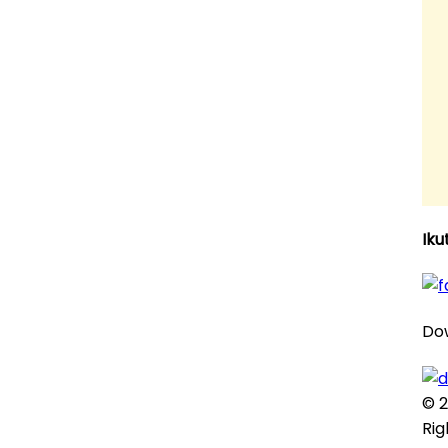
Iku
Dow
© 2
Rig