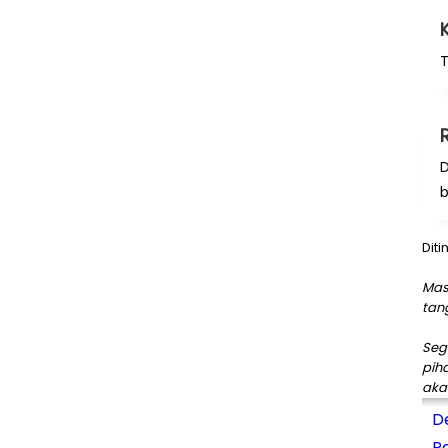
T
D
Diti
Mas
tan
Seg
pih
aka
D
P