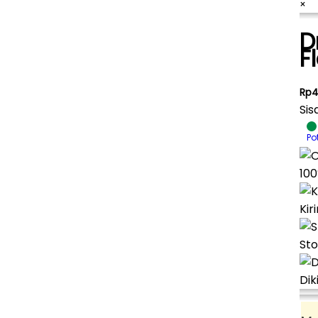
×
D
F
Rp4
Sis
Po
100
Kir
Sto
Dik