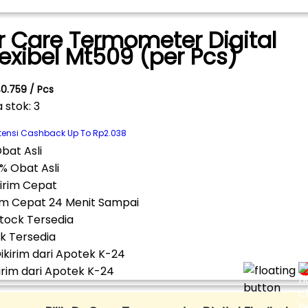
r Care Termometer Digital
lexibel Mt509 (per Pcs)
0.759 / Pcs
a stok: 3
tensi Cashback Up To Rp2.038
% Obat Asli
im Cepat 24 Menit Sampai
k Tersedia
irim dari Apotek K-24