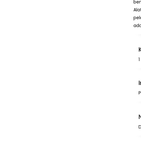
ben
Ala
pel
ada
1
P
D