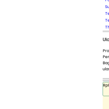
S
T
T
T
Ul
Pro
Pe
Bag
ula
Rp