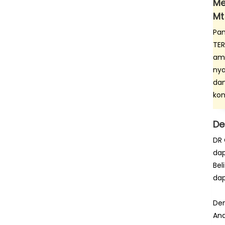
Me
Mt
Pan
TER
ama
nya
dan
kon
De
DR 
dap
Bel
da
Den
And