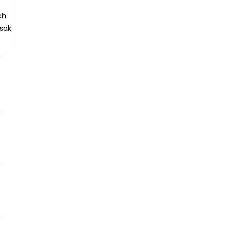
eh
sak