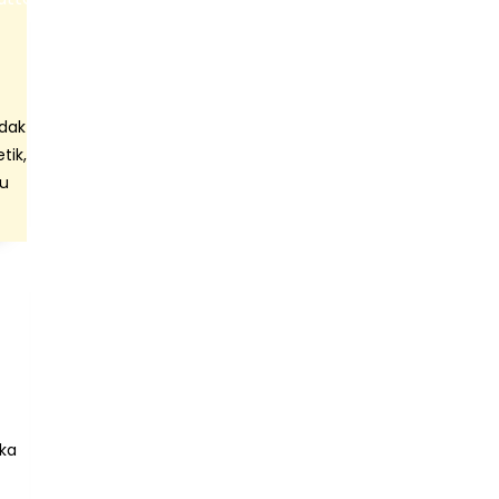
idak
tik,
au
ka