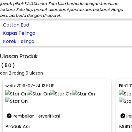
jawab pihak K24klik.com. Foto bisa berbeda dengan kemasan
terbaru. Foto tiap produk akan kami pantau dan perbarui. Harga
bisa berbeda dengan di apotek.
Cotton Bud
Kapas Telinga
Korek Telinga
Ulasan Produk
( 5.0 )
dari
2
rating 0 ulasan
white
2019-07-24 13:51:19
Fitri
20
Pembelian Terverifikasi
Pe
Produk Asli
Multi 