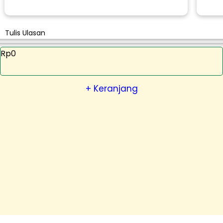
Tulis Ulasan
Rp0
+ Keranjang