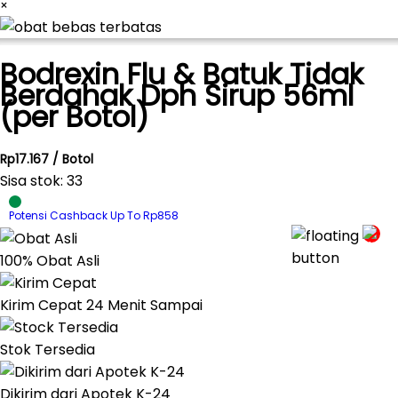
×
Bodrexin Flu & Batuk Tidak
Berdahak Dph Sirup 56ml
(per Botol)
Rp17.167 / Botol
Sisa stok: 33
Potensi Cashback Up To Rp858
100% Obat Asli
Kirim Cepat 24 Menit Sampai
Stok Tersedia
Dikirim dari Apotek K-24