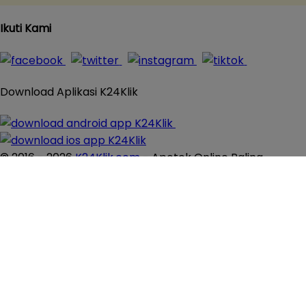
Ikuti Kami
Download Aplikasi K24Klik
© 2016 - 2026
K24Klik.com
- Apotek Online Paling
Komplit All Rights Reserved
×
Close
×