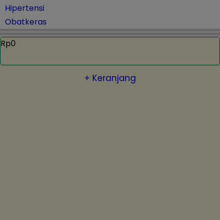
Hipertensi
Obatkeras
Rp0
+ Keranjang