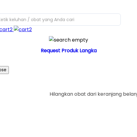
Ketik keluhan / obat yang Anda cari
Request Produk Langka
ose
Hilangkan obat dari keranjang belan
Ya
Tid