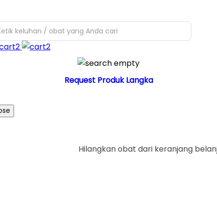
Ketik keluhan / obat yang Anda cari
Request Produk Langka
ose
Hilangkan obat dari keranjang belan
Ya
Tid