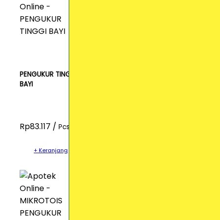
PENGUKUR TINGGI
BAYI
Rp83.117 /
Pcs
+ Keranjang