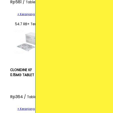
Rp581 /
Tablet
+ Keranjang
54.7 RB+ Terjual
CLONIDINE KF
0.15MG TABLET
Rp364 /
Tablet
+ Keranjang