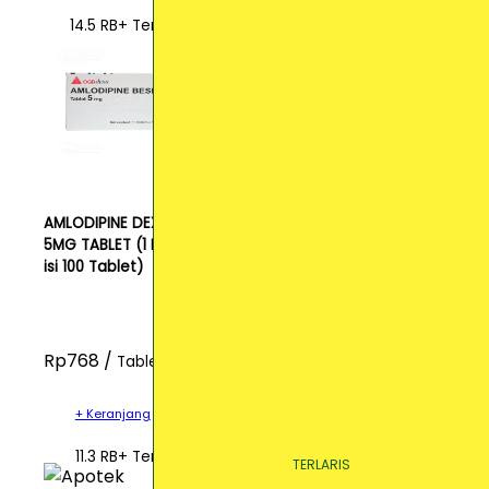
14.5 RB+ Terjual
AMLODIPINE DEXA
5MG TABLET (1 Dos
isi 100 Tablet)
Rp768 /
Tablet
+ Keranjang
11.3 RB+ Terjual
TERLARIS
TERLARIS
TERLARIS