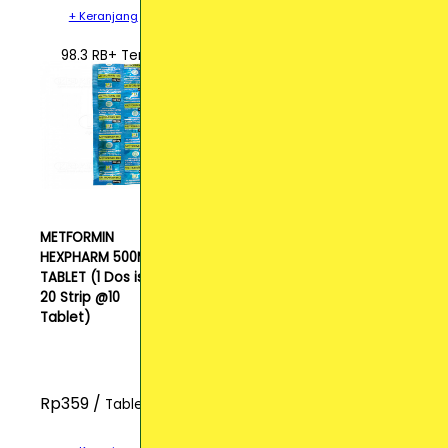
+ Keranjang
98.3 RB+ Terjual
METFORMIN
HEXPHARM 500MG
TABLET (1 Dos isi
20 Strip @10
Tablet)
Rp359 /
Tablet