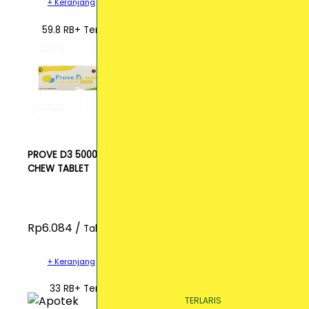
+ Keranjang
59.8 RB+ Terjual
PROVE D3 5000IU
CHEW TABLET
Rp6.084 /
Tablet
+ Keranjang
33 RB+ Terjual
TERLARIS
TERLARIS
TERLARIS