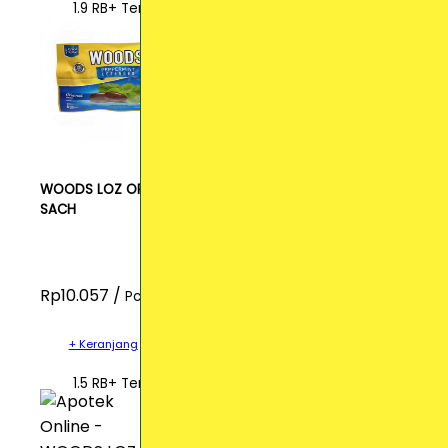
1.9 RB+ Terjual
WOODS LOZ ORIG
SACH
Rp10.057 /
Pcs
+ Keranjang
1.5 RB+ Terjual