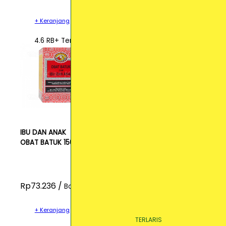
+ Keranjang
4.6 RB+ Terjual
IBU DAN ANAK
OBAT BATUK 150ML
Rp73.236 /
Botol
+ Keranjang
TERLARIS
TERLARIS
TERLARIS