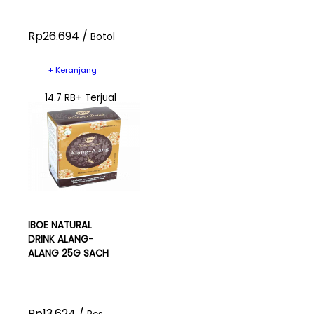
Rp26.694 /
Botol
+ Keranjang
14.7 RB+ Terjual
IBOE NATURAL
DRINK ALANG-
ALANG 25G SACH
Rp13.624 /