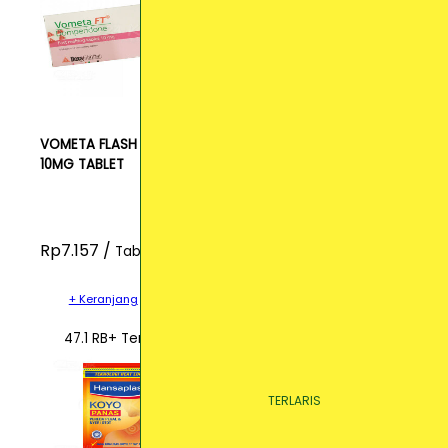
VOMETA FLASH
10MG TABLET
Rp7.157 /
Tablet
+ Keranjang
47.1 RB+ Terjual
TERLARIS
TERLARIS
TERLARIS