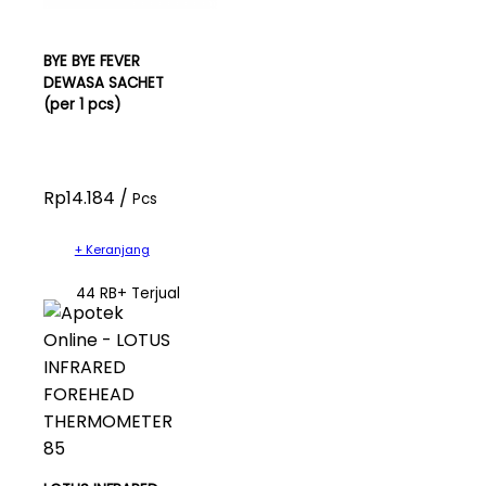
BYE BYE FEVER
DEWASA SACHET
(per 1 pcs)
Rp14.184 /
Pcs
+ Keranjang
44 RB+ Terjual