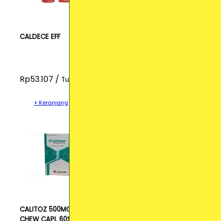
CALDECE EFF
Rp53.107 /
Tube
+ Keranjang
CALITOZ 500MG
CHEW CAPL 60S