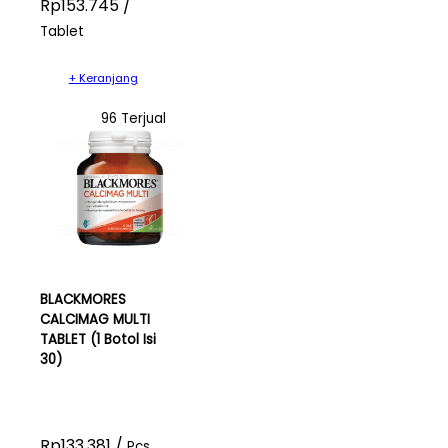
Rp153.745 /
Tablet
+ Keranjang
96 Terjual
BLACKMORES
CALCIMAG MULTI
TABLET (1 Botol Isi
30)
Rp133.381 /
Pcs