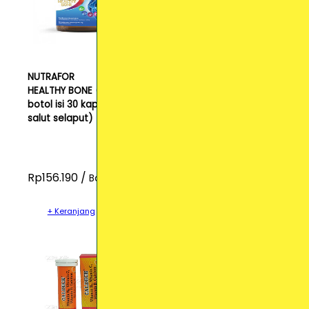
NUTRAFOR
HEALTHY BONE (1
botol isi 30 kaplet
salut selaput)
Rp156.190 /
Botol
+ Keranjang