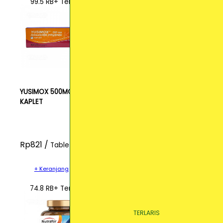
99.5 RB+ Terjual
YUSIMOX 500MG
KAPLET
Rp821 /
Tablet
+ Keranjang
74.8 RB+ Terjual
TERLARIS
TERLARIS
TERLARIS