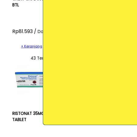
BTL
Rp81.593 /
Dos
+ Keranjang
43 Terjual
RISTONAT 35MG
TABLET