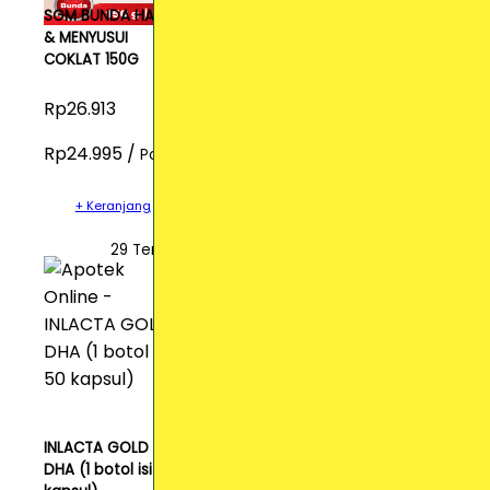
SGM BUNDA HAMIL
& MENYUSUI
COKLAT 150G
Rp26.913
Rp24.995 /
Pcs
+ Keranjang
29 Terjual
INLACTA GOLD
DHA (1 botol isi 50