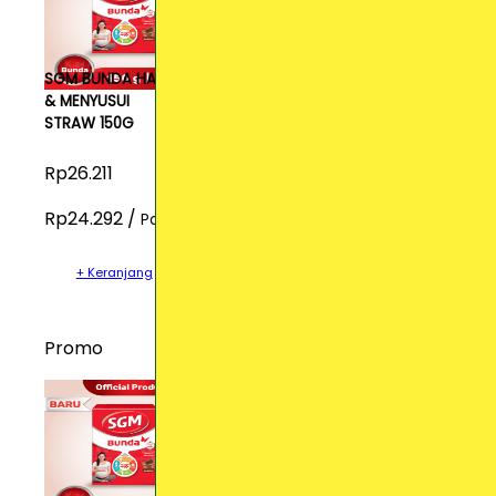
SGM BUNDA HAMIL
& MENYUSUI
STRAW 150G
Rp26.211
Rp24.292 /
Pcs
+ Keranjang
Promo