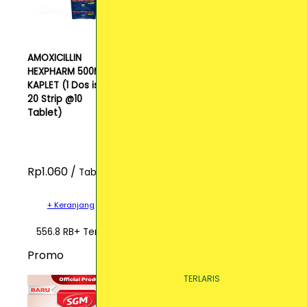
AMOXICILLIN
HEXPHARM 500MG
KAPLET (1 Dos isi
20 Strip @10
Tablet)
Rp1.060 /
Tablet
+ Keranjang
556.8 RB+ Terjual
Promo
TERLARIS
TERLARIS
TERLARIS