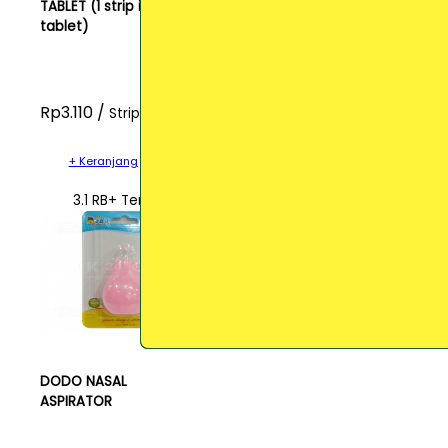
TABLET (1 strip isi 4
tablet)
Rp3.110 /
Strip
+ Keranjang
3.1 RB+ Terjual
DODO NASAL
ASPIRATOR