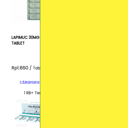
LAPIMUC 30MG
TABLET
Rp1.860 /
Tablet
+ Keranjang
1 RB+ Terjual