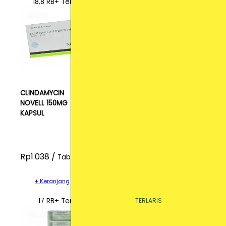
18.8 RB+ Terjual
CLINDAMYCIN
NOVELL 150MG
KAPSUL
Rp1.038 /
Tablet
+ Keranjang
TERLARIS
TERLARIS
TERLARIS
17 RB+ Terjual