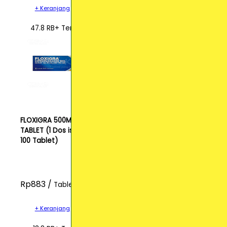
+ Keranjang
47.8 RB+ Terjual
FLOXIGRA 500MG
TABLET (1 Dos isi
100 Tablet)
Rp883 /
Tablet
+ Keranjang