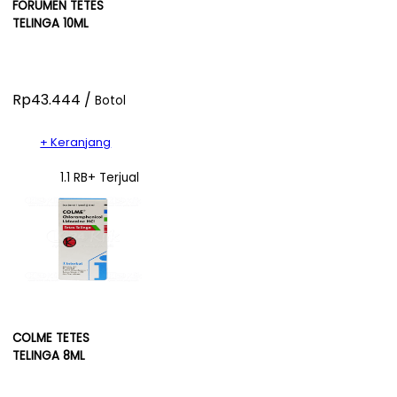
FORUMEN TETES
TELINGA 10ML
Rp43.444 /
Botol
+ Keranjang
1.1 RB+ Terjual
COLME TETES
TELINGA 8ML