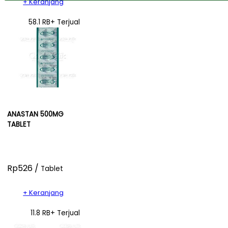
+ Keranjang
58.1 RB+ Terjual
ANASTAN 500MG
TABLET
Rp526 /
Tablet
+ Keranjang
11.8 RB+ Terjual