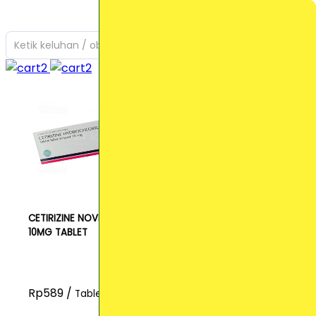
Ketik keluhan / obat yang Anda cari
CETIRIZINE NOVELL
10MG TABLET
Rp589 /
Tablet