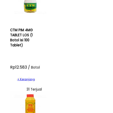
CTM PIM 4MG
TABLET LOS (1
Botol isi 100
Tablet)
Rp12.583 /
Botol
+ Keranjang
31 Terjual