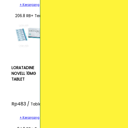
+ Keranjang
206.8 RB+ Terjual
LORATADINE
NOVELL 10MG
TABLET
Rp483 /
Tablet
+ Keranjang