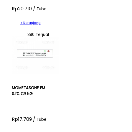
Rp20.710 /
Tube
+ Keranjang
380 Terjual
MOMETASONE FM
0.1% CR 5G
Rp17.709 /
Tube