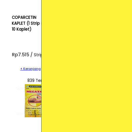
COPARCETIN
KAPLET (1 Strip isi
10 Kaplet)
Rp7.515 /
Strip
+ Keranjang
839 Terjual