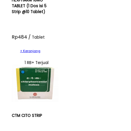
HEXPHARM 10MG
TABLET (1 Dos isi 5
Strip @10 Tablet)
Rp484 /
Tablet
+ Keranjang
1 RB+ Terjual
CTM CITO STRIP