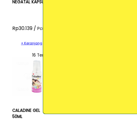
NEGATAL KAPSUL
Rp30.139 /
Pcs
+ Keranjang
16 Terjual
CALADINE GEL
50ML