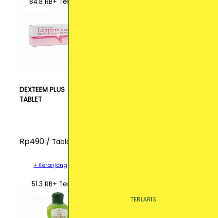
84.8 RB+ Terjual
DEXTEEM PLUS
TABLET
Rp490 /
Tablet
+ Keranjang
51.3 RB+ Terjual
TERLARIS
TERLARIS
TERLARIS