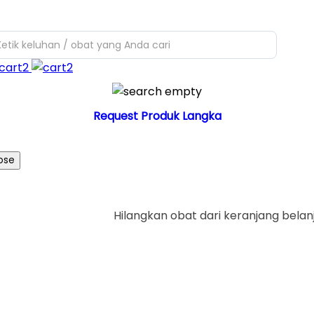
Ketik keluhan / obat yang Anda cari
Request Produk Langka
ose
Hilangkan obat dari keranjang belan
Ya
Tid