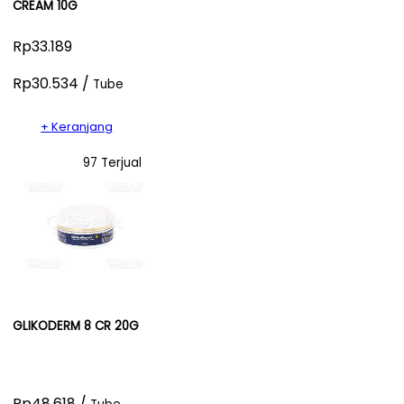
CREAM 10G
Rp33.189
Rp30.534 /
Tube
+ Keranjang
97 Terjual
GLIKODERM 8 CR 20G
Rp48.618 /