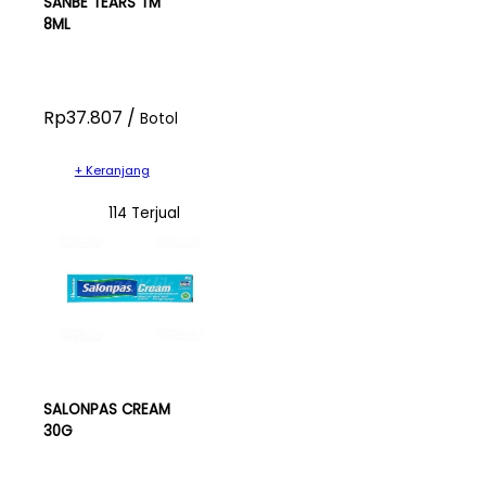
SANBE TEARS TM
8ML
Rp37.807 /
Botol
+ Keranjang
114 Terjual
SALONPAS CREAM
30G