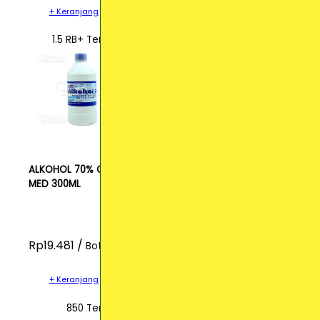
+ Keranjang
1.5 RB+ Terjual
ALKOHOL 70% ONE
MED 300ML
Rp19.481 /
Botol
+ Keranjang
850 Terjual