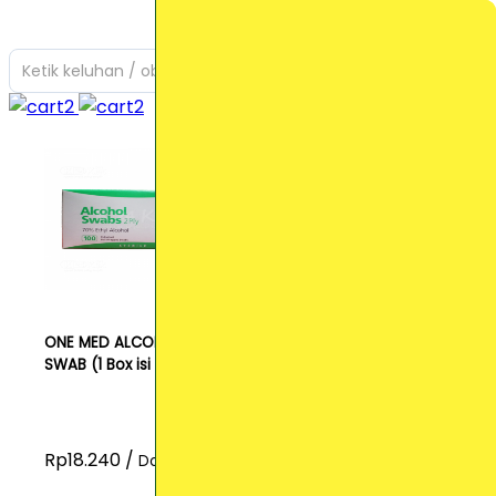
Ketik keluhan / obat yang Anda cari
ONE MED ALCOHOL
SWAB (1 Box isi 100)
Rp18.240 /
Dos