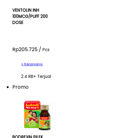
VENTOLIN INH
100MCG/PUFF 200
DOSE
Rp205.725 /
Pcs
+ Keranjang
2.4 RB+ Terjual
Promo
BODREXIN PILEK