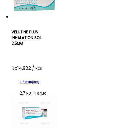
VELUTINE PLUS
INHALATION SOL
2.5MG
Rp14.982 /
Pcs
+ Keranjang
2.7 RB+ Terjual