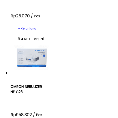
Rp25.070 /
Pcs
+ Keranjang
9.4 RB+ Terjual
OMRON NEBULIZER
NE C28
Rp958.302 /
Pcs