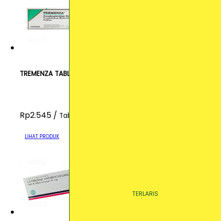
TREMENZA TABLET
Rp2.545 /
Tablet
LIHAT PRODUK
TERLARIS
TERLARIS
TERLARIS