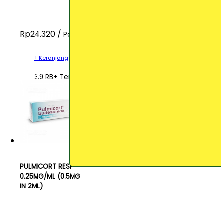
Rp24.320 /
Pcs
+ Keranjang
3.9 RB+ Terjual
PULMICORT RESP
0.25MG/ML (0.5MG
IN 2ML)