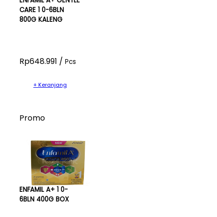
ENFAMIL A+ GENTLE
CARE 1 0-6BLN
800G KALENG
Rp648.991 /
Pcs
+ Keranjang
Promo
ENFAMIL A+ 1 0-
6BLN 400G BOX