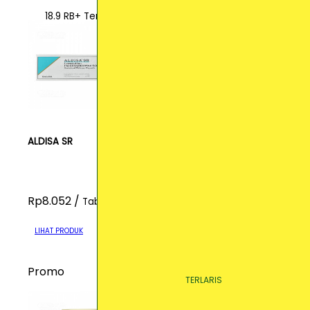
18.9 RB+ Terjual
ALDISA SR
Rp8.052 /
Tablet
LIHAT PRODUK
Promo
TERLARIS
TERLARIS
TERLARIS