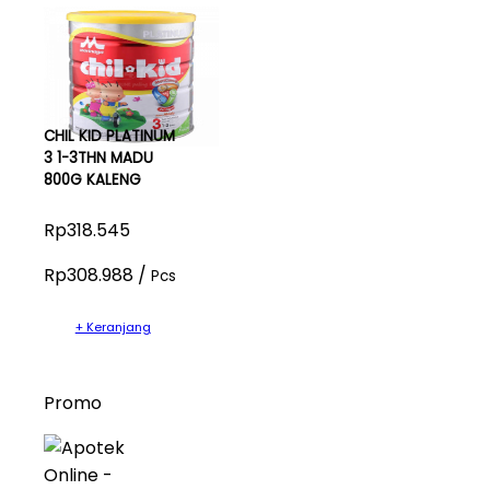
CHIL KID PLATINUM
3 1-3THN MADU
800G KALENG
Rp318.545
Rp308.988 /
Pcs
+ Keranjang
Promo