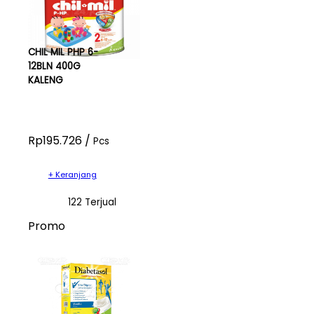
CHIL MIL PHP 6-
12BLN 400G
KALENG
Rp195.726 /
Pcs
+ Keranjang
122 Terjual
Promo