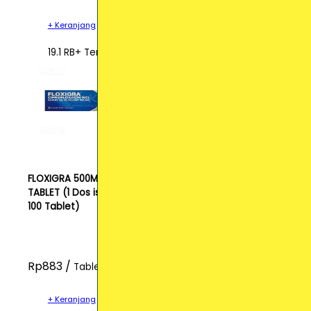
+ Keranjang
19.1 RB+ Terjual
FLOXIGRA 500MG
TABLET (1 Dos isi
100 Tablet)
Rp883 /
Tablet
+ Keranjang