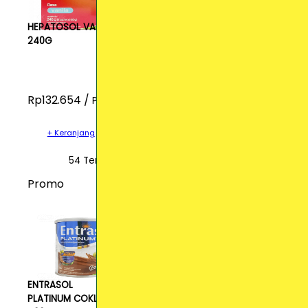
HEPATOSOL VAN
240G
Rp132.654 /
Pcs
+ Keranjang
54 Terjual
Promo
ENTRASOL
PLATINUM COKLAT