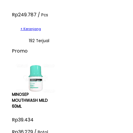
Rp249.787 /
Pcs
+ Keranjang
192 Terjual
Promo
MINOSEP
MOUTHWASH MILD
60ML
Rp39.434
Rp36.279 /
Botol