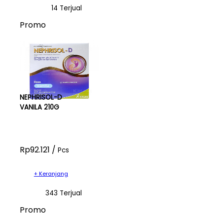
14 Terjual
Promo
NEPHRISOL-D
VANILA 210G
Rp92.121 /
Pcs
+ Keranjang
343 Terjual
Promo