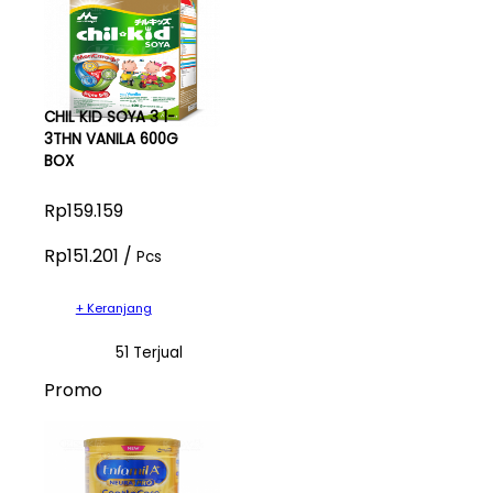
CHIL KID SOYA 3 1-
3THN VANILA 600G
BOX
Rp159.159
Rp151.201 /
Pcs
+ Keranjang
51 Terjual
Promo