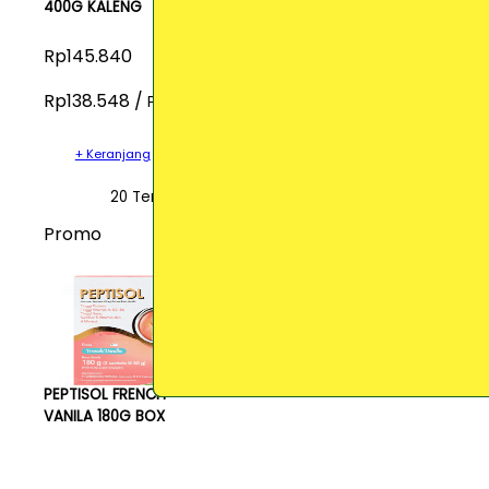
400G KALENG
Rp145.840
Rp138.548 /
Pcs
+ Keranjang
20 Terjual
Promo
PEPTISOL FRENCH
VANILA 180G BOX